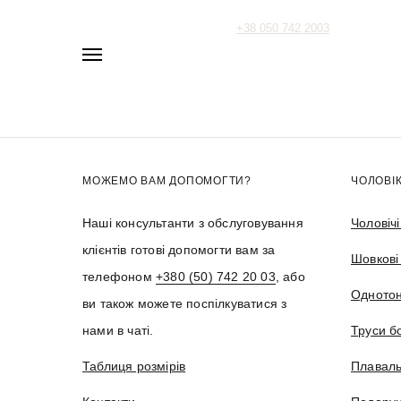
+38 050 742 2003
МОЖЕМО ВАМ ДОПОМОГТИ?
ЧОЛОВІ
Наші консультанти з обслуговування
Чоловіч
клієнтів готові допомогти вам за
Шовкові
телефоном
+380 (50) 742 20 03
, або
Однотон
ви також можете поспілкуватися з
нами в чаті.
Труси б
Таблиця розмірів
Плаваль