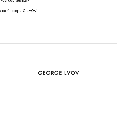
кові сертифікати
а на боксери G.LVOV