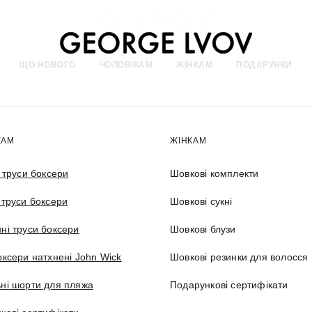
ЩО НОВОГО
ЧОЛОВІКАМ
ЖІНКАМ
ПОДАРУНКИ
КАМ
ЖІНКАМ
і труси боксери
Шовкові комплекти
 труси боксери
Шовкові сукні
ні труси боксери
Шовкові блузи
оксери натхнені John Wick
Шовкові резинки для волосся
ні шорти для пляжа
Подарункові сертифікати