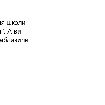
ля школи
". А ви
наблизили
0 пілотів.
кщо він
они