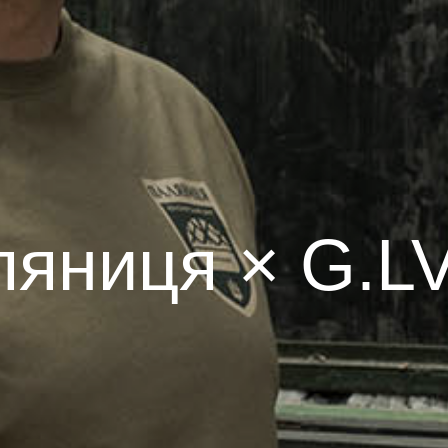
ляниця × G.L