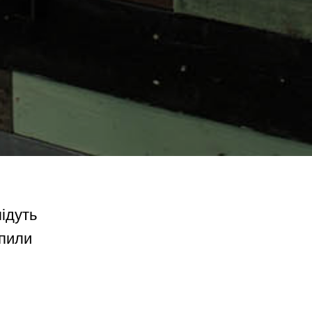
підуть
упили