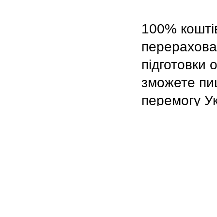
100% коштів
перерахован
підготовки 
зможете пиш
перемогу Ук
Мета: до 1 
При випуску
здасть всі 
Школа працю