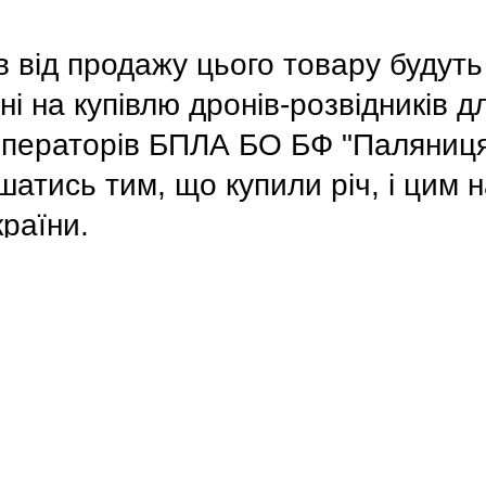
 від продажу цього товару будуть
і на купівлю дронів-розвідників д
операторів БПЛА БО БФ "Паляниця
атись тим, що купили річ, і цим 
раїни.
серпня випустити з льотної школи 3
 вручити пілоту дрон-розвідник, я
нормативи.
є на безоплатній основі, а от др