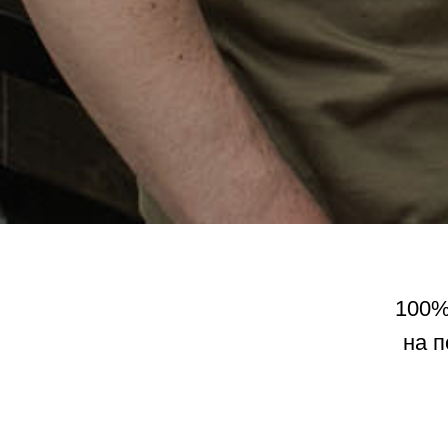
100% 
на п