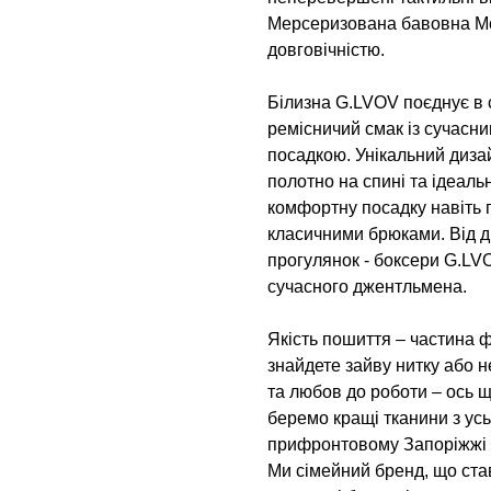
Мерсеризована бавовна Mont
довговічністю.
Білизна G.LVOV поєднує в с
ремісничий смак із сучасн
посадкою. Унікальний дизай
полотно на спині та ідеаль
комфортну посадку навіть 
класичними брюками. Від д
прогулянок - боксери G.L
сучасного джентльмена.
Якість пошиття – частина ф
знайдете зайву нитку або н
та любов до роботи – ось 
беремо кращі тканини з усь
прифронтовому Запоріжжі н
Ми сімейний бренд, що ста