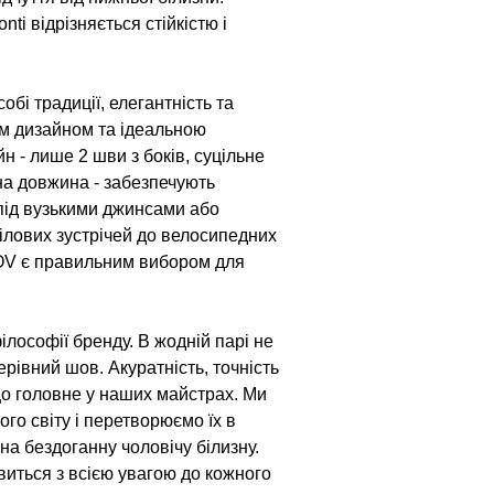
i відрізняється стійкістю і
обі традиції, елегантність та
им дизайном та ідеальною
н - лише 2 шви з боків, суцільне
на довжина - забезпечують
під вузькими джинсами або
ілових зустрічей до велосипедних
VOV є правильним вибором для
ілософії бренду. В жодній парі не
ерівний шов. Акуратність, точність
що головне у наших майстрах. Ми
ого світу і перетворюємо їх в
а бездоганну чоловічу білизну.
виться з всією увагою до кожного