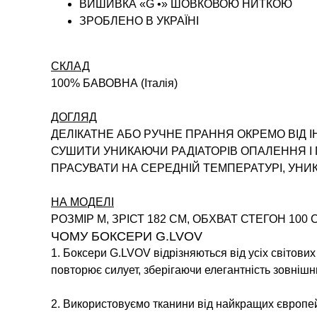
ВИШИВКА «G •» ШОВКОВОЮ НИТКОЮ
ЗРОБЛЕНО В УКРАЇНІ
СКЛАД
100% БАВОВНА (Італія)
ДОГЛЯД
ДЕЛІКАТНЕ АБО РУЧНЕ ПРАННЯ ОКРЕМО ВІД 
СУШИТИ УНИКАЮЧИ РАДІАТОРІВ ОПАЛЕННЯ 
ПРАСУВАТИ НА СЕРЕДНІЙ ТЕМПЕРАТУРІ, УН
НА МОДЕЛІ
РОЗМІР M, ЗРІСТ 182 СМ, ОБХВАТ СТЕГОН 100 
ЧОМУ БОКСЕРИ G.LVOV
1. Боксери G.LVOV відрізняються від усіх світови
повторює силует, зберігаючи елегантність зовнішн
2. Використовуємо тканини від найкращих європей