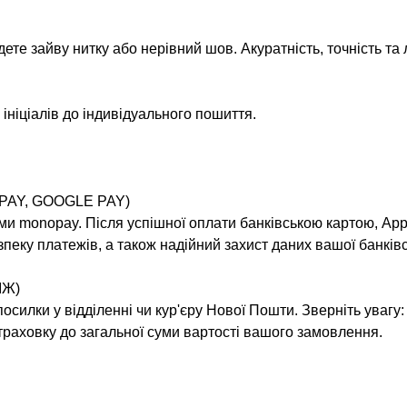
йдете зайву нитку або нерівний шов. Акуратність, точність т
ініціалів до індивідуального пошиття.
PAY, GOOGLE PAY)
ми monopay. Після успішної оплати банківською картою, Appl
пеку платежів, а також надійний захист даних вашої банківс
ІЖ)
силки у відділенні чи кур'єру Нової Пошти. Зверніть увагу:
раховку до загальної суми вартості вашого замовлення.