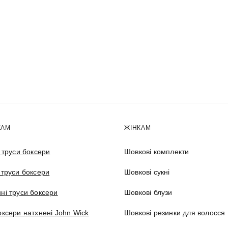
КАМ
ЖІНКАМ
і труси боксери
Шовкові комплекти
 труси боксери
Шовкові сукні
ні труси боксери
Шовкові блузи
оксери натхнені John Wick
Шовкові резинки для волосся