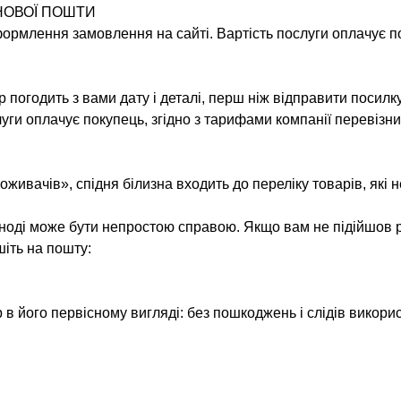
НОВОЇ ПОШТИ
оформлення замовлення на сайті. Вартість послуги оплачує п
погодить з вами дату і деталі, перш ніж відправити посилк
слуги оплачує покупець, згідно з тарифами компанії перевізни
оживачів», спідня білизна входить до переліку товарів, які 
іноді може бути непростою справою. Якщо вам не підійшов р
шіть на пошту:
 в його первісному вигляді: без пошкоджень і слідів викорис