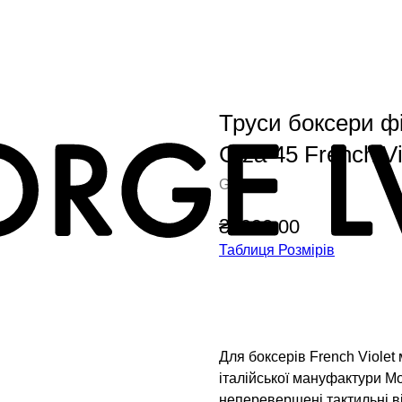
Труси боксери фі
Giza 45 French Vi
G.LVOV
₴
3990.00
Таблиця Розмірів
Додати у кошик
Для боксерів French Violet
італійської мануфактури Mo
неперевершені тактильні ві