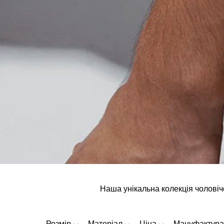
Наша унікальна колекція чоловічо
Розмір
Матеріал
Ціна
Мануфактура