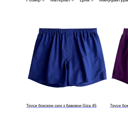
Труси боксери сині з бавовни Giza 45
Труси бок
Midnight Blue
45 French
Чоловічі однотонні боксери з бавовни
Чоловічі 
Monti
Monti