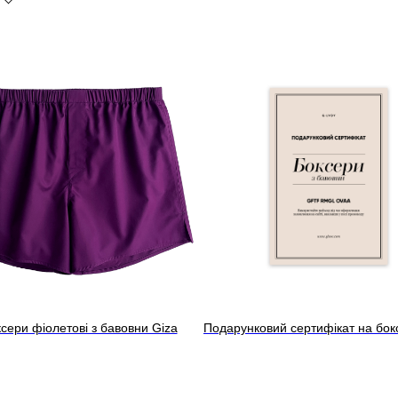
сери фіолетові з бавовни Giza
Подарунковий сертифікат на бок
 Violet
₴
2 790.00
боксери однотонні з бавовни