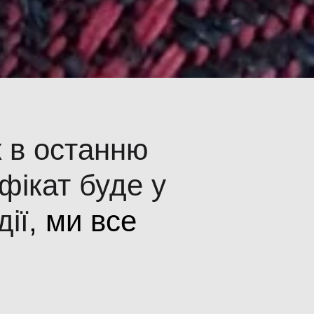
 в останню
фікат буде у
дії
, ми все