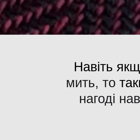
Навіть як
мить, то
так
нагоді нав