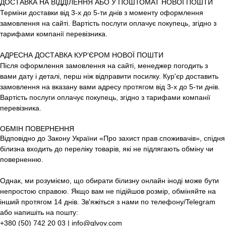
ДОСТАВКА НА ВІДДІЛЕННЯ АБО У ПОШТОМАТ НОВОЇ ПОШТИ
Терміни доставки від 3-х до 5-ти днів з моменту оформлення
замовлення на сайті. Вартість послуги оплачує покупець, згідно з
тарифами компанії перевізника.
АДРЕСНА ДОСТАВКА КУР’ЄРОМ НОВОЇ ПОШТИ
Після оформлення замовлення на сайті, менеджер погодить з
вами дату і деталі, перш ніж відправити посилку. Кур'єр доставить
замовлення на вказану вами адресу протягом від 3-х до 5-ти днів.
Вартість послуги оплачує покупець, згідно з тарифами компанії
перевізника.
ОБМІН ПОВЕРНЕННЯ
Відповідно до Закону України «Про захист прав споживачів», спідня
білизна входить до переліку товарів, які не підлягають обміну чи
поверненню.
Однак, ми розуміємо, що обирати білизну онлайн іноді може бути
непростою справою. Якщо вам не підійшов розмір, обміняйте на
інший протягом 14 днів. Зв'яжіться з нами по телефону/Telegram
або напишіть на пошту:
+380 (50) 742 20 03 | info@glvov.com