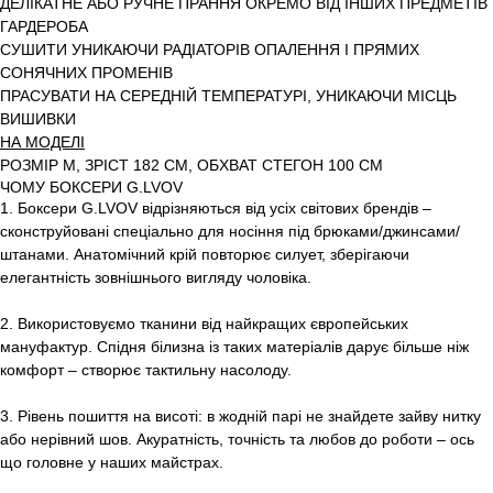
ДЕЛІКАТНЕ АБО РУЧНЕ ПРАННЯ ОКРЕМО ВІД ІНШИХ ПРЕДМЕТІВ
ГАРДЕРОБА
СУШИТИ УНИКАЮЧИ РАДІАТОРІВ ОПАЛЕННЯ І ПРЯМИХ
СОНЯЧНИХ ПРОМЕНІВ
ПРАСУВАТИ НА СЕРЕДНІЙ ТЕМПЕРАТУРІ, УНИКАЮЧИ МІСЦЬ
ВИШИВКИ
НА МОДЕЛІ
РОЗМІР M, ЗРІСТ 182 СМ, ОБХВАТ СТЕГОН 100 СМ
ЧОМУ БОКСЕРИ G.LVOV
1. Боксери G.LVOV відрізняються від усіх світових брендів –
сконструйовані спеціально для носіння під брюками/джинсами/
штанами. Анатомічний крій повторює силует, зберігаючи
елегантність зовнішнього вигляду чоловіка.
2. Використовуємо тканини від найкращих європейських
мануфактур. Спідня білизна із таких матеріалів дарує більше ніж
комфорт – створює тактильну насолоду.
3. Рівень пошиття на висоті: в жодній парі не знайдете зайву нитку
або нерівний шов. Акуратність, точність та любов до роботи – ось
що головне у наших майстрах.