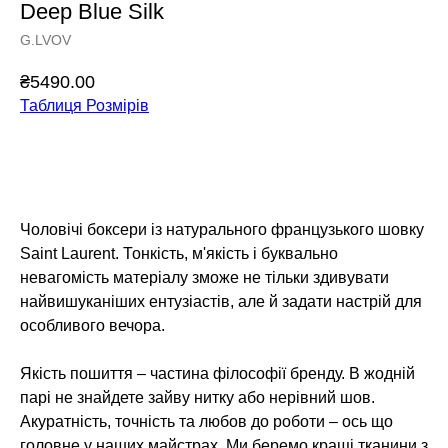
Deep Blue Silk
G.LVOV
₴
5490.00
Таблиця Розмірів
Додати у кошик
Чоловічі боксери із натурального французького шовку
Saint Laurent. Тонкість, м'якість і буквально
невагомість матеріалу зможе не тільки здивувати
найвишуканіших ентузіастів, але й задати настрій для
особливого вечора.
Якість пошиття – частина філософії бренду. В жодній
парі не знайдете зайву нитку або нерівний шов.
Акуратність, точність та любов до роботи – ось що
головне у наших майстрах. Ми беремо кращі тканини з