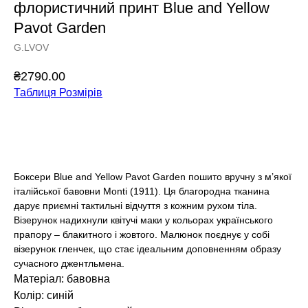
флористичний принт Blue and Yellow
Pavot Garden
G.LVOV
₴
2790.00
Таблиця Розмірів
Додати у кошик
Боксери Blue and Yellow Pavot Garden пошито вручну з м’якої
італійської бавовни Monti (1911). Ця благородна тканина
дарує приємні тактильні відчуття з кожним рухом тіла.
Візерунок надихнули квітучі маки у кольорах українського
прапору – блакитного і жовтого. Малюнок поєднує у собі
візерунок гленчек, що стає ідеальним доповненням образу
сучасного джентльмена.
Матеріал: бавовна
Колір: синій