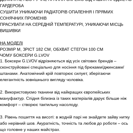
ГАРДЕРОБА
СУШИТИ УНИКАЮЧИ РАДІАТОРІВ ОПАЛЕННЯ І ПРЯМИХ
СОНЯЧНИХ ПРОМЕНІВ
ПРАСУВАТИ НА СЕРЕДНІЙ ТЕМПЕРАТУРІ, УНИКАЮЧИ МІСЦЬ
ВИШИВКИ
НА МОДЕЛІ
РОЗМІР M, ЗРІСТ 182 СМ, ОБХВАТ СТЕГОН 100 СМ
ЧОМУ БОКСЕРИ G.LVOV
1. Боксери G.LVOV відрізняються від усіх світових брендів –
сконструйовані спеціально для носіння під брюками/джинсами/
штанами. Анатомічний крій повторює силует, зберігаючи
елегантність зовнішнього вигляду чоловіка.
2. Використовуємо тканини від найкращих європейських
мануфактур. Спідня білизна із таких матеріалів дарує більше ніж
комфорт – створює тактильну насолоду.
3. Рівень пошиття на висоті: в жодній парі не знайдете зайву нитку
або нерівний шов. Акуратність, точність та любов до роботи – ось
що головне у наших майстрах.