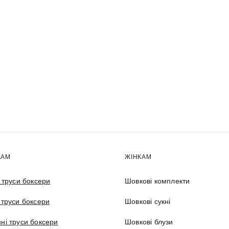
КАМ
ЖІНКАМ
і труси боксери
Шовкові комплекти
 труси боксери
Шовкові сукні
ні труси боксери
Шовкові блузи