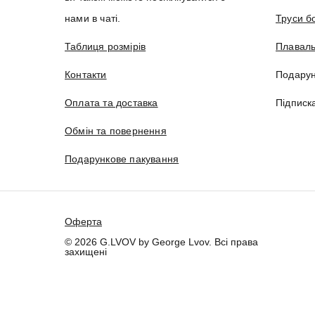
нами в чаті.
Труси б
Таблиця розмірів
Плаваль
Контакти
Подарун
Оплата та доставка
Підписк
Обмін та повернення
Подарункове пакування
Оферта
© 2026 G.LVOV by George Lvov. Всі права
захищені