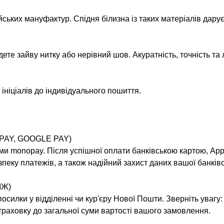
ських мануфактур. Спідня білизна із таких матеріалів дару
йдете зайву нитку або нерівний шов. Акуратність, точність т
ініціалів до індивідуального пошиття.
PAY, GOOGLE PAY)
ми monopay. Після успішної оплати банківською картою, Appl
пеку платежів, а також надійний захист даних вашої банківс
ІЖ)
силки у відділенні чи кур'єру Нової Пошти. Зверніть увагу:
раховку до загальної суми вартості вашого замовлення.