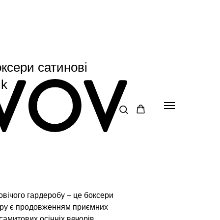
ксери сатинові
lk
овічого гардеробу – це боксери
ору є продовженням приємних
самитових осінніх вечорів.