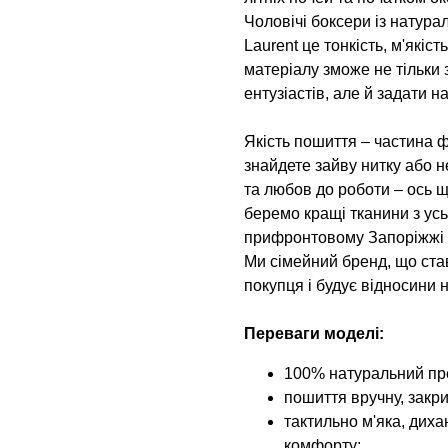
Чоловічі боксери із натура
Laurent це тонкість, м'якіст
матеріалу зможе не тільки
ентузіастів, але й задати н
Якість пошиття – частина ф
знайдете зайву нитку або н
та любов до роботи – ось 
беремо кращі тканини з усь
прифронтовому Запоріжжі н
Ми сімейний бренд, що ста
покупця і будує відносини н
Переваги моделі:
100% натуральний пре
пошиття вручну, закри
тактильно м'яка, дих
комфорту;