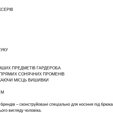
КСЕРІВ
ЧУКУ
ІНШИХ ПРЕДМЕТІВ ГАРДЕРОБА
І ПРЯМИХ СОНЯЧНИХ ПРОМЕНІВ
ИКАЮЧИ МІСЦЬ ВИШИВКИ
СМ
х брендів – сконструйовані спеціально для носіння під брю
ього вигляду чоловіка.