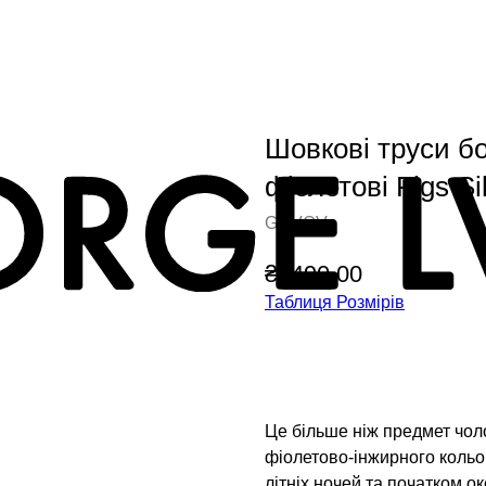
Шовкові труси бо
фіолетові Figs Si
G.LVOV
₴
5490.00
Таблиця Розмірів
Додати у кошик
Це більше ніж предмет чол
фіолетово-інжирного коль
літніх ночей та початком ок