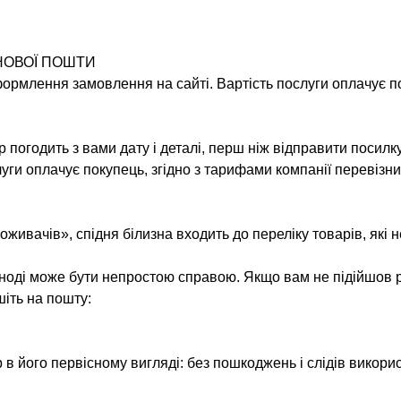
НОВОЇ ПОШТИ
оформлення замовлення на сайті. Вартість послуги оплачує п
погодить з вами дату і деталі, перш ніж відправити посилк
слуги оплачує покупець, згідно з тарифами компанії перевізни
оживачів», спідня білизна входить до переліку товарів, які 
іноді може бути непростою справою. Якщо вам не підійшов р
шіть на пошту:
 в його первісному вигляді: без пошкоджень і слідів викорис