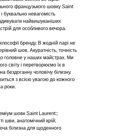
льного французького шовку Saint
ь і буквально невагомість
 здивувати найвишуканіших
астрій для особливого вечора.
ілософії бренду. В жодній парі не
ерівний шов. Акуратність, точність
що головне у наших майстрах. Ми
ого світу і перетворюємо їх в
а бездоганну чоловічу білизну.
виться з всією увагою до кожного
а роки.
міум шовк Saint Laurent:;
ті шви, анатомічний крій;
аюча білизна для щоденного