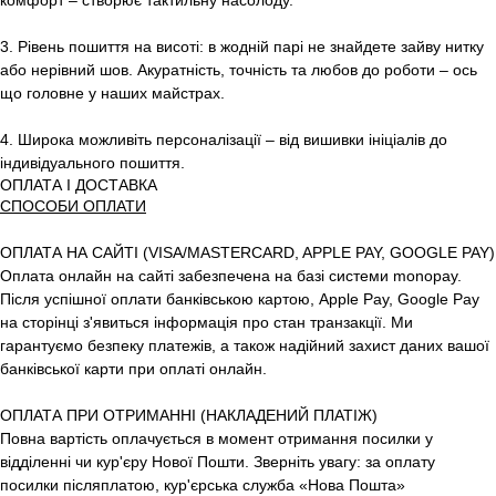
комфорт – створює тактильну насолоду.
3. Рівень пошиття на висоті: в жодній парі не знайдете зайву нитку
або нерівний шов. Акуратність, точність та любов до роботи – ось
що головне у наших майстрах.
4. Широка можливіть персоналізації – від вишивки ініціалів до
індивідуального пошиття.
ОПЛАТА І ДОСТАВКА
СПОСОБИ ОПЛАТИ
ОПЛАТА НА САЙТІ (VISA/MASTERCARD, APPLE PAY, GOOGLE PAY)
Оплата онлайн на сайті забезпечена на базі системи monopay.
Після успішної оплати банківською картою, Apple Pay, Google Pay
на сторінці з'явиться інформація про стан транзакції. Ми
гарантуємо безпеку платежів, а також надійний захист даних вашої
банківської карти при оплаті онлайн.
ОПЛАТА ПРИ ОТРИМАННІ (НАКЛАДЕНИЙ ПЛАТІЖ)
Повна вартість оплачується в момент отримання посилки у
відділенні чи кур'єру Нової Пошти. Зверніть увагу: за оплату
посилки післяплатою, кур'єрська служба «Нова Пошта»