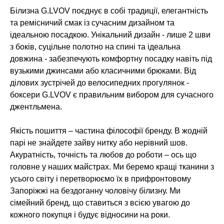
Білизна G.LVOV поєднує в собі традиції, елегантність
та ремісничий смак із сучасним дизайном та
ідеальною посадкою. Унікальний дизайн - лише 2 шви
з боків, суцільне полотно на спині та ідеальна
довжина - забезпечують комфортну посадку навіть під
вузькими джинсами або класичними брюками. Від
ділових зустрічей до велосипедних прогулянок -
боксери G.LVOV є правильним вибором для сучасного
джентльмена.
Якість пошиття – частина філософії бренду. В жодній
парі не знайдете зайву нитку або нерівний шов.
Акуратність, точність та любов до роботи – ось що
головне у наших майстрах. Ми беремо кращі тканини з
усього світу і перетворюємо їх в прифронтовому
Запоріжжі на бездоганну чоловічу білизну. Ми
сімейний бренд, що ставиться з всією увагою до
кожного покупця і будує відносини на роки.