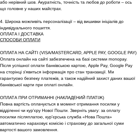
або нерівний шов. Акуратність, точність та любов до роботи – ось
що головне у наших майстрах.
4. Широка можливіть персоналізації – від вишивки ініціалів до
індивідуального пошиття.
ОПЛАТА І ДОСТАВКА
СПОСОБИ ОПЛАТИ
ОПЛАТА НА САЙТІ (VISA/MASTERCARD, APPLE PAY, GOOGLE PAY)
Оплата онлайн на сайті забезпечена на базі системи monopay.
Після успішної оплати банківською картою, Apple Pay, Google Pay
на сторінці з'явиться інформація про стан транзакції. Ми
гарантуємо безпеку платежів, а також надійний захист даних вашої
банківської карти при оплаті онлайн.
ОПЛАТА ПРИ ОТРИМАННІ (НАКЛАДЕНИЙ ПЛАТІЖ)
Повна вартість оплачується в момент отримання посилки у
відділенні чи кур'єру Нової Пошти. Зверніть увагу: за оплату
посилки післяплатою, кур'єрська служба «Нова Пошта»
автоматично нараховує комісію і страховку до загальної суми
вартості вашого замовлення.