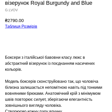
візерунок Royal Burgundy and Blue
G.LVOV
₴
2790.00
Таблиця Розмірів
Додати у кошик
Боксери з італійської бавовни класу люкс в
абстрактний візерунок із поєднанням насичених
кольорів.
Модель боксерів сконструйовано так, що чоловіча
білизна залишається непомітною навіть під тонкими
вовняними брюками. Анатомічний крій з мінімумом
швів повторює силует, зберігаючи елегантність
зовнішнього вигляду чоловіка.
Створюємо кожну пару вручну.