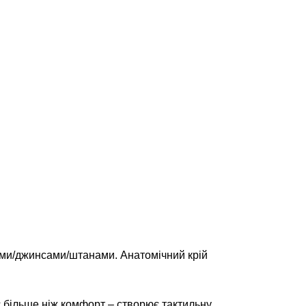
ками/джинсами/штанами. Анатомічний крій
є більше ніж комфорт – створює тактильну