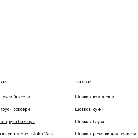
КАМ
ЖІНКАМ
і труси боксери
Шовкові комплекти
 труси боксери
Шовкові сукні
ні труси боксери
Шовкові блузи
оксери натхнені John Wick
Шовкові резинки для волосся