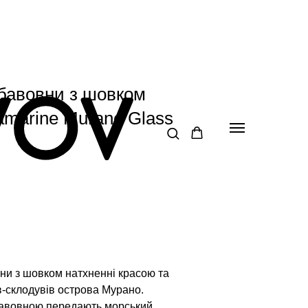
 бавовни з шовком
amarine Murano Glass
вни з шовком натхненні красою та
в-склодувів острова Мурано.
 бавовною передають морський,