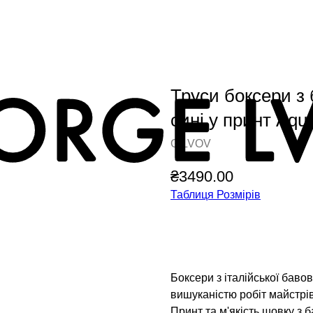
Труси боксери з
сині у принт Aqu
G.LVOV
₴
3490.00
Таблиця Розмірів
Додати у кошик
Боксери з італійської баво
вишуканістю робіт майстрі
Принт та м'якість шовку з