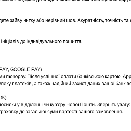
йдете зайву нитку або нерівний шов. Акуратність, точність т
ініціалів до індивідуального пошиття.
PAY, GOOGLE PAY)
ми monopay. Після успішної оплати банківською картою, Appl
пеку платежів, а також надійний захист даних вашої банківс
ІЖ)
силки у відділенні чи кур'єру Нової Пошти. Зверніть увагу:
раховку до загальної суми вартості вашого замовлення.