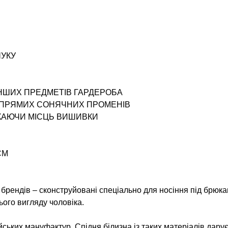
ЧУКУ
ІНШИХ ПРЕДМЕТІВ ГАРДЕРОБА
І ПРЯМИХ СОНЯЧНИХ ПРОМЕНІВ
ИКАЮЧИ МІСЦЬ ВИШИВКИ
СМ
х брендів – сконструйовані спеціально для носіння під брю
ього вигляду чоловіка.
ських мануфактур. Спідня білизна із таких матеріалів дару