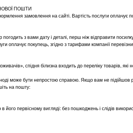
НОВОЇ ПОШТИ
оформлення замовлення на сайті. Вартість послуги оплачує п
погодить з вами дату і деталі, перш ніж відправити посилк
слуги оплачує покупець, згідно з тарифами компанії перевізни
оживачів», спідня білизна входить до переліку товарів, які 
іноді може бути непростою справою. Якщо вам не підійшов р
шіть на пошту:
 в його первісному вигляді: без пошкоджень і слідів викорис