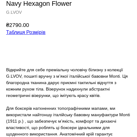
Navy Hexagon Flower
G.LVOV
₴
2790.00
Таблиця Розмірів
Додати у кошик
Відкрийте для себе преміальну чоловічу білизну з колекції
G.LVOV, пошиті вручну з м’якої італійської бавовни Monti. Ця
благородна тканина дарує приємні тактильні відчуття з
кожним рухом тіла. Візерунок надихнули абстрактні
геометричні візерунки, що імітують красу квітів.
Для боксерів натхненних топографічними мапами, ми
використали найтоншу італійську бавовну мануфактури Monti
(1911 р.) , що забезпечує м’якість, комфорт та дихаючі
властивості, що роблять ці боксери ідеальними для
щоденного використання. Анатомічний крій гарантує