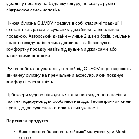
ідеальну посадку на будь-яку фігуру, не сковує рухів і
підкреслює стиль чоловіка.
Нижня білизна G.LVOV поєднує в собі класичні традиції і
елегантність разом із сучасним дизайном та ідеальною
посадкою. Авторський дизайн – лише 2 шви з боків, суцільне
полотно ззаду та ідеальна довжина – забезпечують
комфортну посадку навіть під вузькими джинсами або
класичними штанами.
Ручна робота та увага до деталей від G.LVOV перетворюють
звичайну білизну на преміальний аксесуар, який поєднує
комфорт і елегантність.
Ці боксери чудово підходять як для повсякденного носіння,
так і як подарунок для особливої нагоди. Геометричний синій
принт додає сучасного стилю та вишуканості.
Переваги продукту:
Високоякісна бавовна італійської мануфактури Monti
(1911)