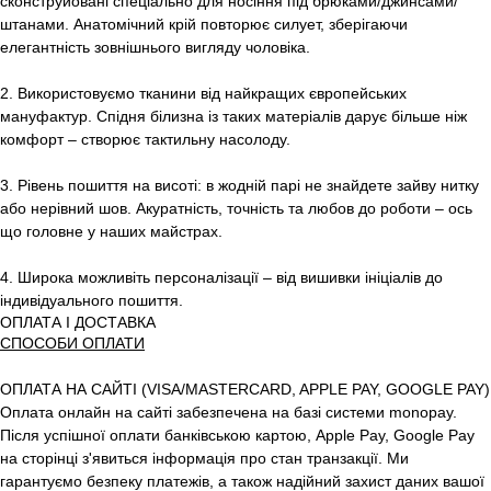
сконструйовані спеціально для носіння під брюками/джинсами/
штанами. Анатомічний крій повторює силует, зберігаючи
елегантність зовнішнього вигляду чоловіка.
2. Використовуємо тканини від найкращих європейських
мануфактур. Спідня білизна із таких матеріалів дарує більше ніж
комфорт – створює тактильну насолоду.
3. Рівень пошиття на висоті: в жодній парі не знайдете зайву нитку
або нерівний шов. Акуратність, точність та любов до роботи – ось
що головне у наших майстрах.
4. Широка можливіть персоналізації – від вишивки ініціалів до
індивідуального пошиття.
ОПЛАТА І ДОСТАВКА
СПОСОБИ ОПЛАТИ
ОПЛАТА НА САЙТІ (VISA/MASTERCARD, APPLE PAY, GOOGLE PAY)
Оплата онлайн на сайті забезпечена на базі системи monopay.
Після успішної оплати банківською картою, Apple Pay, Google Pay
на сторінці з'явиться інформація про стан транзакції. Ми
гарантуємо безпеку платежів, а також надійний захист даних вашої