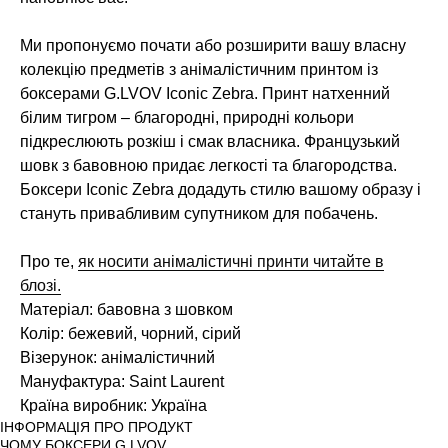
Ми пропонуємо почати або розширити вашу власну
колекцію предметів з анімалістичним принтом із
боксерами G.LVOV Iconic Zebra. Принт натхенний
білим тигром – благородні, природні кольори
підкреслюють розкіш і смак власника. Французький
шовк з бавовною придає легкості та благородства.
Боксери Iconic Zebra додадуть стилю вашому образу і
стануть привабливим супутником для побачень.
Про те,
як носити анімалістичні принти читайте в
блозі.
Матеріал: бавовна з шовком
Колір: бежевий, чорний, сірий
Візерунок: анімалістичний
Мануфактура: Saint Laurent
Країна виробник: Україна
ІНФОРМАЦІЯ ПРО ПРОДУКТ
ЧОМУ БОКСЕРИ G.LVOV