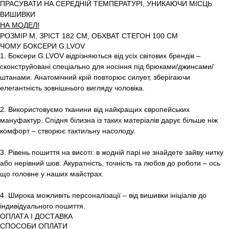
ПРАСУВАТИ НА СЕРЕДНІЙ ТЕМПЕРАТУРІ, УНИКАЮЧИ МІСЦЬ
ВИШИВКИ
НА МОДЕЛІ
РОЗМІР M, ЗРІСТ 182 СМ, ОБХВАТ СТЕГОН 100 СМ
ЧОМУ БОКСЕРИ G.LVOV
1. Боксери G.LVOV відрізняються від усіх світових брендів –
сконструйовані спеціально для носіння під брюками/джинсами/
штанами. Анатомічний крій повторює силует, зберігаючи
елегантність зовнішнього вигляду чоловіка.
2. Використовуємо тканини від найкращих європейських
мануфактур. Спідня білизна із таких матеріалів дарує більше ніж
комфорт – створює тактильну насолоду.
3. Рівень пошиття на висоті: в жодній парі не знайдете зайву нитку
або нерівний шов. Акуратність, точність та любов до роботи – ось
що головне у наших майстрах.
4. Широка можливіть персоналізації – від вишивки ініціалів до
індивідуального пошиття.
ОПЛАТА І ДОСТАВКА
СПОСОБИ ОПЛАТИ