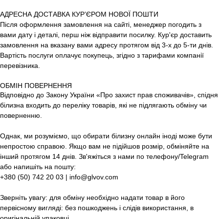
АДРЕСНА ДОСТАВКА КУР’ЄРОМ НОВОЇ ПОШТИ
Після оформлення замовлення на сайті, менеджер погодить з
вами дату і деталі, перш ніж відправити посилку. Кур'єр доставить
замовлення на вказану вами адресу протягом від 3-х до 5-ти днів.
Вартість послуги оплачує покупець, згідно з тарифами компанії
перевізника.
ОБМІН ПОВЕРНЕННЯ
Відповідно до Закону України «Про захист прав споживачів», спідня
білизна входить до переліку товарів, які не підлягають обміну чи
поверненню.
Однак, ми розуміємо, що обирати білизну онлайн іноді може бути
непростою справою. Якщо вам не підійшов розмір, обміняйте на
інший протягом 14 днів. Зв'яжіться з нами по телефону/Telegram
або напишіть на пошту:
+380 (50) 742 20 03 | info@glvov.com
Зверніть увагу: для обміну необхідно надати товар в його
первісному вигляді: без пошкоджень і слідів використання, в
оригінальній упаковці.