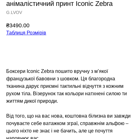
анімалістичний принт Iconic Zebra
G.LVOV
₴
3490.00
Таблиця Розмірів
Додати у кошик
Боксери Iconic Zebra пошито вручну з м’якої
французької бавовни з шовком. Ця благородна
тканина дарує приємні тактильні відчуття з кожним
рухом тіла. Візерунок так кольори натхнені силою ти
життям дикої природи.
Від того, що на вас нова, коштовна білизна ви завжди
почуваєте себе ватажком зграї, справжнім альфою –
цього ніхто не знає і не бачить, але це почуття
наповнює вас.