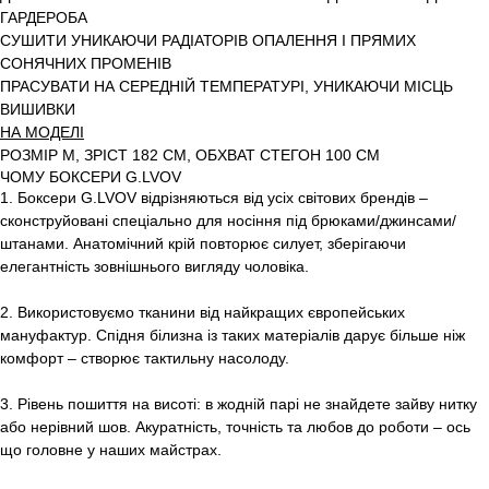
ГАРДЕРОБА
СУШИТИ УНИКАЮЧИ РАДІАТОРІВ ОПАЛЕННЯ І ПРЯМИХ
СОНЯЧНИХ ПРОМЕНІВ
ПРАСУВАТИ НА СЕРЕДНІЙ ТЕМПЕРАТУРІ, УНИКАЮЧИ МІСЦЬ
ВИШИВКИ
НА МОДЕЛІ
РОЗМІР M, ЗРІСТ 182 СМ, ОБХВАТ СТЕГОН 100 СМ
ЧОМУ БОКСЕРИ G.LVOV
1. Боксери G.LVOV відрізняються від усіх світових брендів –
сконструйовані спеціально для носіння під брюками/джинсами/
штанами. Анатомічний крій повторює силует, зберігаючи
елегантність зовнішнього вигляду чоловіка.
2. Використовуємо тканини від найкращих європейських
мануфактур. Спідня білизна із таких матеріалів дарує більше ніж
комфорт – створює тактильну насолоду.
3. Рівень пошиття на висоті: в жодній парі не знайдете зайву нитку
або нерівний шов. Акуратність, точність та любов до роботи – ось
що головне у наших майстрах.