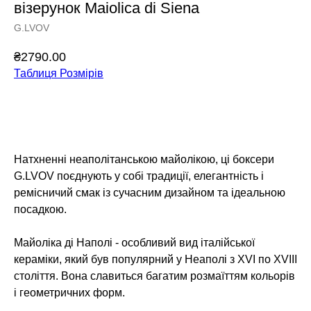
візерунок Maiolica di Siena
G.LVOV
₴
2790.00
Таблиця Розмірів
Додати у кошик
Натхненні неаполітанською майолікою, ці боксери
G.LVOV поєднують у собі традиції, елегантність і
ремісничий смак із сучасним дизайном та ідеальною
посадкою.
Майоліка ді Наполі - особливий вид італійської
кераміки, який був популярний у Неаполі з XVI по XVIII
століття. Вона славиться багатим розмаїттям кольорів
і геометричних форм.