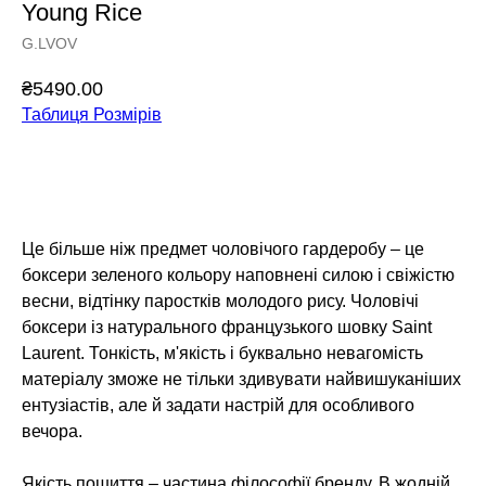
Young Rice
G.LVOV
₴
5490.00
Таблиця Розмірів
Додати у кошик
Це більше ніж предмет чоловічого гардеробу – це
боксери зеленого кольору наповнені силою і свіжістю
весни, відтінку паростків молодого рису. Чоловічі
боксери із натурального французького шовку Saint
Laurent. Тонкість, м'якість і буквально невагомість
матеріалу зможе не тільки здивувати найвишуканіших
ентузіастів, але й задати настрій для особливого
вечора.
Якість пошиття – частина філософії бренду. В жодній