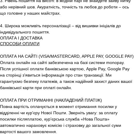
3. Рівень пошиття на висоті: в жодній парі не знайдете зайву нитку
або нерівний шов. Акуратність, точність та любов до роботи – ось
що головне у наших майстрах.
4. Широка можливіть персоналізації – від вишивки ініціалів до
індивідуального пошиття.
ОПЛАТА І ДОСТАВКА
СПОСОБИ ОПЛАТИ
ОПЛАТА НА САЙТІ (VISA/MASTERCARD, APPLE PAY, GOOGLE PAY)
Оплата онлайн на сайті забезпечена на базі системи monopay.
Після успішної оплати банківською картою, Apple Pay, Google Pay
на сторінці з'явиться інформація про стан транзакції. Ми
гарантуємо безпеку платежів, а також надійний захист даних вашої
банківської карти при оплаті онлайн.
ОПЛАТА ПРИ ОТРИМАННІ (НАКЛАДЕНИЙ ПЛАТІЖ)
Повна вартість оплачується в момент отримання посилки у
відділенні чи кур'єру Нової Пошти. Зверніть увагу: за оплату
посилки післяплатою, кур'єрська служба «Нова Пошта»
автоматично нараховує комісію і страховку до загальної суми
вартості вашого замовлення.