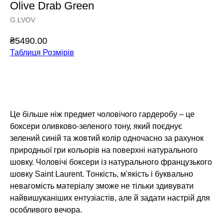
Olive Drab Green
G.LVOV
₴
5490.00
Таблиця Розмірів
Додати у кошик
Це більше ніж предмет чоловічого гардеробу – це
боксери оливково-зеленого тону, який поєднує
зелений синій та жовтий колір одночасно за рахунок
природньої гри кольорів на поверхні натурального
шовку. Чоловічі боксери із натурального французького
шовку Saint Laurent. Тонкість, м'якість і буквально
невагомість матеріалу зможе не тільки здивувати
найвишуканіших ентузіастів, але й задати настрій для
особливого вечора.