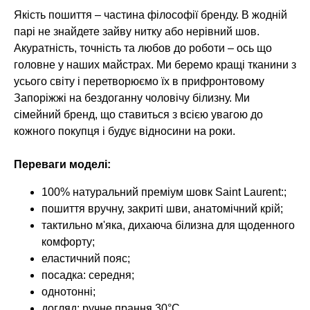
Якість пошиття – частина філософії бренду. В жодній
парі не знайдете зайву нитку або нерівний шов.
Акуратність, точність та любов до роботи – ось що
головне у наших майстрах. Ми беремо кращі тканини з
усього світу і перетворюємо їх в прифронтовому
Запоріжжі на бездоганну чоловічу білизну. Ми
сімейний бренд, що ставиться з всією увагою до
кожного покупця і будує відносини на роки.
Переваги моделі:
100% натуральний преміум шовк Saint Laurent:;
пошиття вручну, закриті шви, анатомічний крій;
тактильно м'яка, дихаюча білизна для щоденного
комфорту;
еластичний пояс;
посадка: середня;
однотонні;
догляд: ручне прання 30°C.