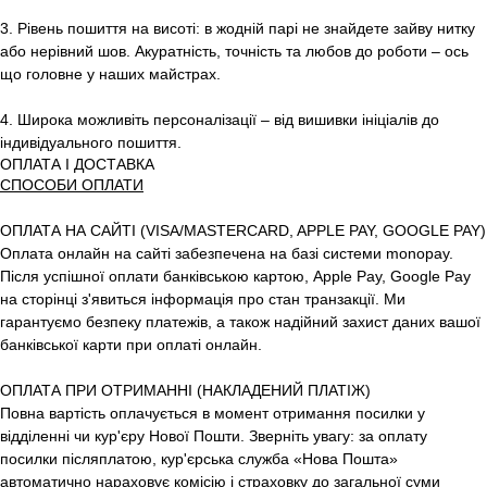
3. Рівень пошиття на висоті: в жодній парі не знайдете зайву нитку
або нерівний шов. Акуратність, точність та любов до роботи – ось
що головне у наших майстрах.
4. Широка можливіть персоналізації – від вишивки ініціалів до
індивідуального пошиття.
ОПЛАТА І ДОСТАВКА
СПОСОБИ ОПЛАТИ
ОПЛАТА НА САЙТІ (VISA/MASTERCARD, APPLE PAY, GOOGLE PAY)
Оплата онлайн на сайті забезпечена на базі системи monopay.
Після успішної оплати банківською картою, Apple Pay, Google Pay
на сторінці з'явиться інформація про стан транзакції. Ми
гарантуємо безпеку платежів, а також надійний захист даних вашої
банківської карти при оплаті онлайн.
ОПЛАТА ПРИ ОТРИМАННІ (НАКЛАДЕНИЙ ПЛАТІЖ)
Повна вартість оплачується в момент отримання посилки у
відділенні чи кур'єру Нової Пошти. Зверніть увагу: за оплату
посилки післяплатою, кур'єрська служба «Нова Пошта»
автоматично нараховує комісію і страховку до загальної суми