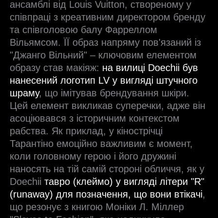
ансамблі від Louis Vuitton, створеному у
співпраці з креативним директором бренду
та співголовою балу Фарреллом
Вільямсом. ЇЇ образ напряму пов'язаний із
"Джанго Вільний" – ключовим елементом
образу став макіяж:
на вилиці Doechii був
нанесений логотип LV у вигляді штучного
шраму
, що імітував брендування шкіри.
Цей елемент викликав суперечки, адже він
асоціювався з історичним контекстом
рабства. Як приклад, у кінострічці
Тарантіно емоційно важливим є момент,
коли головному герою і його дружині
наносять на тій самій стороні обличчя, як у
Doechii
тавро (клеймо) у вигляді літери "R"
(runaway) для позначення, що вони втікачі
,
що резонує з книгою Моніки Л. Міллер