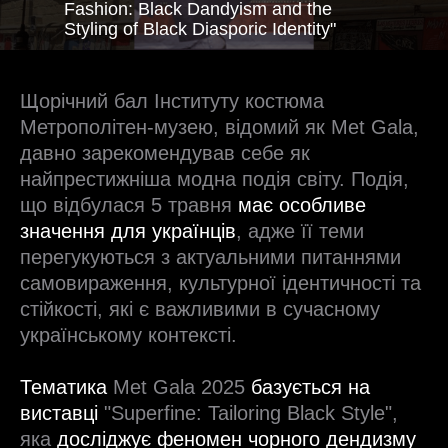
Fashion: Black Dandyism and the
Styling of Black Diasporic Identity"
Щорічний бал Інституту костюма
Метрополітен-музею, відомий як Met Gala,
давно зарекомендував себе як
найпрестижніша модна подія світу. Подія,
що відбулася 5 травня
має особливе
значення для українців
, адже її теми
перегукуються з актуальними питаннями
самовираження, культурної ідентичності та
стійкості, які є важливими в сучасному
українському контексті.
Тематика
Met Gala 2025
базується на
виставці
"Superfine: Tailoring Black Style",
яка
досліджує феномен чорного дендизму