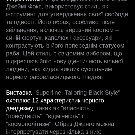
Джеймі Фокс, використовує стиль як
інструмент для утвердження своєї свободи
та гідності. Його образ, особливо після
звільнення, включає виразний костюм –
синій сюртук, капелюх і аксесуари, які
контрастують із його попереднім статусом
раба. Цей стиль є свідомим вибором, що
підкреслює його нову ідентичність вільної
людини, яка кидає виклик суспільним
нормам рабовласницького Півдня.
Виставка
"Superfine: Tailoring Black Style"
охоплює 12 характеристик чорного
дендизму,
таких як "власність",
"присутність", "відмінність" і
"космополітизм". Образ Джанго можна
інтерпретувати через кілька з них: