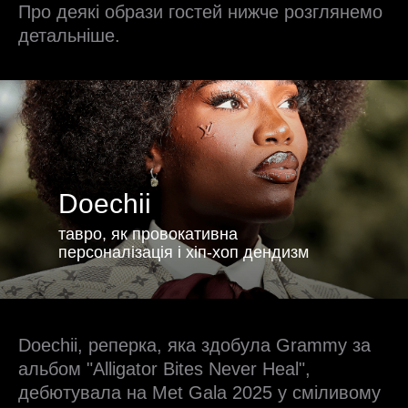
Про деякі образи гостей нижче розглянемо
детальніше.
Doechii
тавро, як провокативна
персоналізація і хіп-хоп дендизм
Doechii, реперка, яка здобула Grammy за
альбом "Alligator Bites Never Heal",
дебютувала на Met Gala 2025 у сміливому