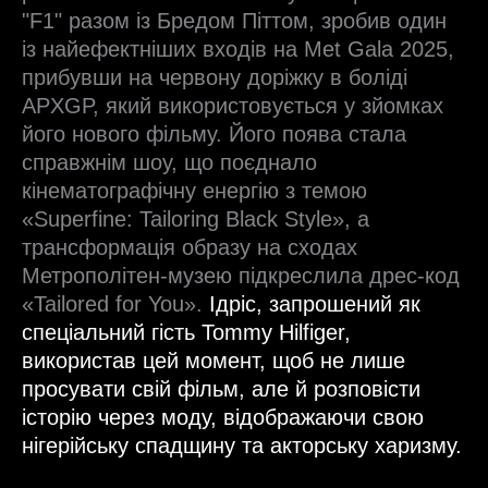
"F1" разом із Бредом Піттом, зробив один
із найефектніших входів на Met Gala 2025,
прибувши на червону доріжку в боліді
APXGP, який використовується у зйомках
його нового фільму. Його поява стала
справжнім шоу, що поєднало
кінематографічну енергію з темою
«Superfine: Tailoring Black Style», а
трансформація образу на сходах
Метрополітен-музею підкреслила дрес-код
«Tailored for You».
Ідріс, запрошений як
спеціальний гість Tommy Hilfiger,
використав цей момент, щоб не лише
просувати свій фільм, але й розповісти
історію через моду, відображаючи свою
нігерійську спадщину та акторську харизму.