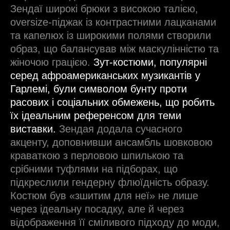
Зендаї широкі брюки з високою талією,
oversize-піджак із контрастними лацканами
та капелюх із широкими полями створили
образ, що балансував між маскулінністю та
жіночою грацією.
Зут-костюми, популярні
серед афроамериканських музикантів у
Гарлемі, були символом бунту проти
расових і соціальних обмежень, що робить
їх ідеальним референсом для теми
виставки.
Зендая додала сучасного
акценту, доповнивши ансамбль шовковою
краваткою з перловою шпилькою та
срібними туфлями на підборах, що
підкреслили гендерну флюїдність образу.
Костюм був «зшитим для неї» не лише
через ідеальну посадку, але й через
відображення її сміливого підходу до моди,