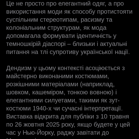
Це не просто про елегантний одяг, а про
використання моди як способу протистояти
суспільним стереотипам, расизму та
колоніальним структурам, як мода
допомагала формувати ідентичність у
темношкірій діаспорі – близьки і актуальні
питання на тлі супротиву української нації.
Дендизм у цьому контексті асоціюється з
майстерно виконаними костюмами,
розкішними матеріалами (наприклад,
шовком, кашеміром, тонкою вовною) і
елегантними силуетами, такими як зут-
костюми 1940-х чи сучасні інтерпретації.
Виставка відкрита для публіки з 10 травня
по 26 жовтня 2025 року, якщо будете у цей
час у Нью-Йорку, раджу завітати до