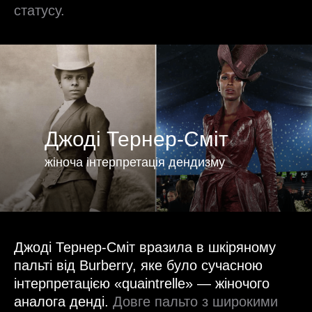
статусу.
Джоді Тернер-Сміт
жіноча інтерпретація дендизму
Джоді Тернер-Сміт вразила в шкіряному
пальті від Burberry, яке було сучасною
інтерпретацією «quaintrelle» — жіночого
аналога денді.
Довге пальто з широкими