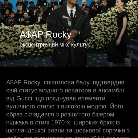
A$AP Rocky
ексцентричний мікс культур
A$AP Rocky, співголова балу, підтвердив
свій статус модного новатора в ансамблі
від Gucci, що поєднував елементи
вуличного стилю з високою модою. Його
образ складався з розшитого бісером
піджака в стилі 1970-х, широких брюк із
шотландської вовни та шовкової сорочки з