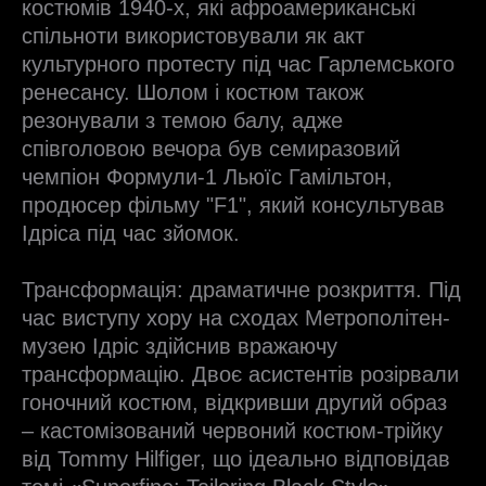
костюмів 1940-х, які афроамериканські
спільноти використовували як акт
культурного протесту під час Гарлемського
ренесансу. Шолом і костюм також
резонували з темою балу, адже
співголовою вечора був семиразовий
чемпіон Формули-1 Льюїс Гамільтон,
продюсер фільму "F1", який консультував
Ідріса під час зйомок.
Трансформація: драматичне розкриття. Під
час виступу хору на сходах Метрополітен-
музею Ідріс здійснив вражаючу
трансформацію. Двоє асистентів розірвали
гоночний костюм, відкривши другий образ
– кастомізований червоний костюм-трійку
від Tommy Hilfiger, що ідеально відповідав