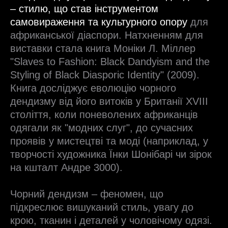
– стилю, що став інструментом
самовираження та культурного опору
для
африканської діаспори. Натхненням для
виставки стала книга Моніки Л. Міллер
"Slaves to Fashion: Black Dandyism and the
Styling of Black Diasporic Identity" (2009).
Книга досліджує еволюцію чорного
дендизму від його витоків у Британії XVIII
століття, коли поневолених африканців
одягали як "модних слуг", до сучасних
проявів у мистецтві та моді (наприклад, у
творчості художника Їнки Шонібарі чи зірок
на кшталт Андре 3000).
Чорний дендизм – феномен, що
підкреслює вишуканий стиль, увагу до
крою, тканин і деталей у чоловічому одязі.