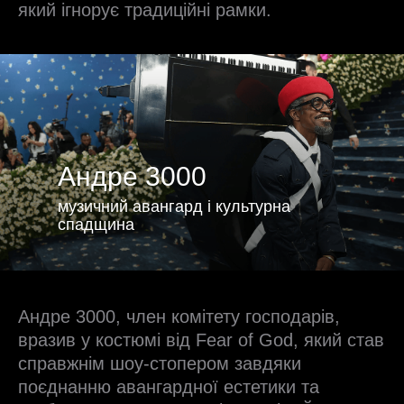
який ігнорує традиційні рамки.
Андре 3000
музичний авангард і культурна
спадщина
Андре 3000, член комітету господарів,
вразив у костюмі від Fear of God, який став
справжнім шоу-стопером завдяки
поєднанню авангардної естетики та