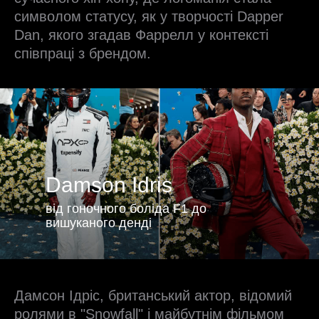
символом статусу, як у творчості Dapper
Dan, якого згадав Фаррелл у контексті
співпраці з брендом.
Damson Idris
від гоночного боліда F1 до
вишуканого денді
Дамсон Ідріс, британський актор, відомий
ролями в "Snowfall" і майбутнім фільмом