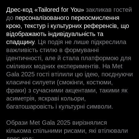
Дрес-код «Tailored for You»
закликав гостей
до
персоналізованого переосмислення
крою, текстур і культурних референсів, що
відображають індивідуальність та
спадщину
. Ця подія не лише підкреслила
важливість стилю в формуванні
ідентичності, але й стала платформою для
сміливих модних експериментів. На Met
Gala 2025 гості втілили цю ідею, поєднуючи
класичні силуети (смокінги, костюми,
фраки) з сучасними акцентами, такими як
асиметрія, яскраві кольори,
багатошаровість і культурні символи.
Образи Met Gala 2025 вирізнялися
кількома спільними рисами, які втілювали
дрес-код: