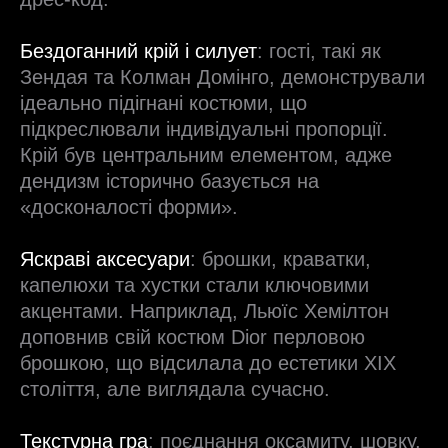
Бездоганний крій і силует
: гості, такі як
Зендая та Колман Домінго, демонстрували
ідеально підігнані костюми, що
підкреслювали індивідуальні пропорції.
Крій був центральним елементом, адже
дендизм історично базується на
«досконалості форми».
Яскраві аксесуари
: брошки, краватки,
капелюхи та хустки стали ключовими
акцентами. Наприклад, Льюїс Хемілтон
доповнив свій костюм Dior перловою
брошкою, що відсилала до естетики XIX
століття, але виглядала сучасно.
Текстурна гра
: поєднання оксамиту, шовку,