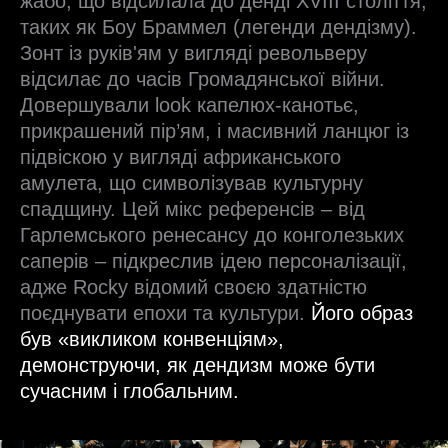
жабо, що відсилала до денді XVIII століття,
таких як Боу Браммел (легенди дендізму).
Зонт із руків'ям у вигляді револьверу
відсилає до часів Громадянської війни.
Довершували look капелюх-канотьє,
прикрашений пір’ям, і масивний ланцюг із
підвіскою у вигляді африканського
амулета, що символізував культурну
спадщину. Цей мікс референсів – від
Гарлемського ренесансу до конголезьких
саперів – підкреслив ідею персоналізації,
адже Rocky відомий своєю здатністю
поєднувати епохи та культури.
Його образ
був «викликом конвенціям»,
демонструючи, як дендизм може бути
сучасним і глобальним.