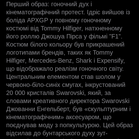
Перший образ: гоночний дух і
кінематографічний протест. Ідріс вийшов із
боліда APXGP у повному гоночному
костюмі від Tommy Hilfiger, натхненному
його роллю Джошуа Пірса у фільмі "F1".
Костюм білого кольору був прикрашений
логотипами брендів, таких як Tommy
Hilfiger, Mercedes-Benz, Shark і Expensify,
що відображало реалізм гоночного світу.
Центральним елементом став шолом у
червоно-біло-синіх смугах, інкрустований
20 000 кристалів Swarovski, який, за
словами креативного директора Swarovski
Джованни Енгельберт, був «скульптурним і
кінематографічним» аксесуаром, що
поєднував моду з попкультурою. Цей образ
відсилав до бунтарського духу зут-