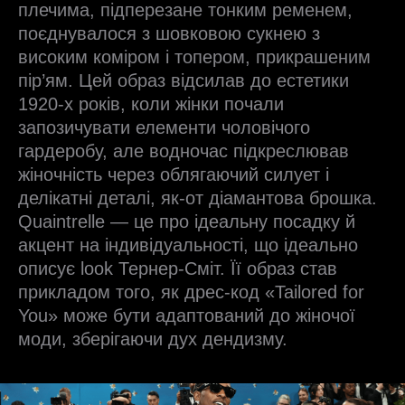
плечима, підперезане тонким ременем,
поєднувалося з шовковою сукнею з
високим коміром і топером, прикрашеним
пір’ям. Цей образ відсилав до естетики
1920-х років, коли жінки почали
запозичувати елементи чоловічого
гардеробу, але водночас підкреслював
жіночність через облягаючий силует і
делікатні деталі, як-от діамантова брошка.
Quaintrelle — це про ідеальну посадку й
акцент на індивідуальності, що ідеально
описує look Тернер-Сміт. Її образ став
прикладом того, як дрес-код «Tailored for
You» може бути адаптований до жіночої
моди, зберігаючи дух дендизму.