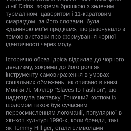
лінії Didris, зокрема брошкою з зеленим
турмаліном, цаворитом і 11-каратовим
смарагдом, за його словами, була
«даниною моїм предкам», що резонувало з
темою виставки про формування чорної
ідентичності через моду.
Історично образ Ідріса відсилав до чорного
дендизму, зокрема до його ролі як
інструменту самовираження в умовах
соціальних обмежень, як описано в книзі
Моніки Л. Міллер "Slaves to Fashion", що
надихнула виставку. Гоночний костюм із
шоломом також був сучасним
переосмисленням логоманії, популярної в
хіп-хоп культурі 1990-х, коли бренди, такі
як Tommy Hilfiger, стали символами