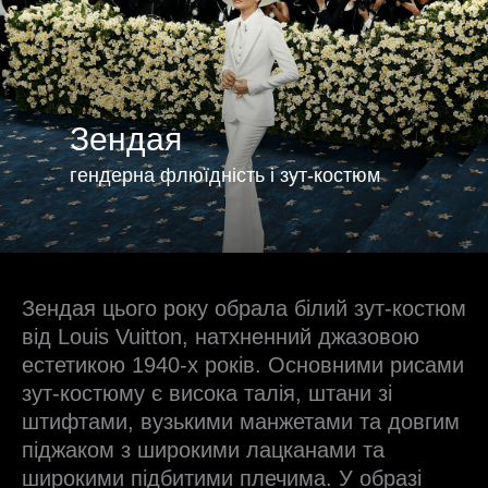
Зендая
гендерна флюїдність і зут-костюм
Зендая цього року обрала білий зут-костюм
від Louis Vuitton, натхненний джазовою
естетикою 1940-х років. Основними рисами
зут-костюму є висока талія, штани зі
штифтами, вузькими манжетами та довгим
піджаком з широкими лацканами та
широкими підбитими плечима. У образі