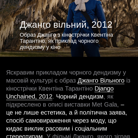
Джанго вільний, 2012
Образ Джанго з кінострічки Квентіна
Тарантіно, як приклад чорного
дендизму у кіно
Яскравим прикладом чорного дендизму у
масовій культурі є образ
Джанго Вільного
із
кінострічки Квентіна Тарантіно
Django
Unchained, 2012
.
Чорний дендизм
, як
підкреслено в описі виставки Met Gala,
–
це не лише естетика, а й політична заява,
спосіб самовираження через моду, що
кидає виклик расовим і соціальним
стереотипам
. У фільмі Джанго, якого зіграв