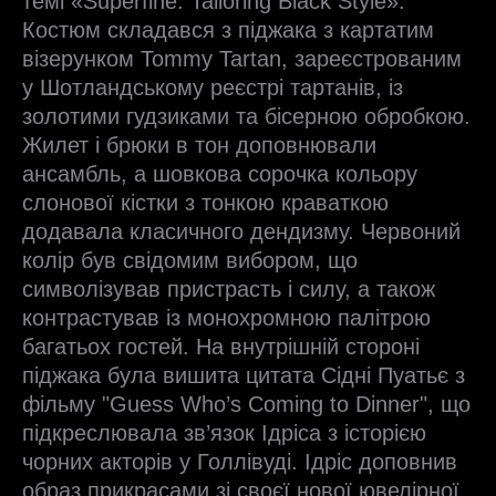
темі «Superfine: Tailoring Black Style».
Костюм складався з піджака з картатим
візерунком Tommy Tartan, зареєстрованим
у Шотландському реєстрі тартанів, із
золотими гудзиками та бісерною обробкою.
Жилет і брюки в тон доповнювали
ансамбль, а шовкова сорочка кольору
слонової кістки з тонкою краваткою
додавала класичного дендизму. Червоний
колір був свідомим вибором, що
символізував пристрасть і силу, а також
контрастував із монохромною палітрою
багатьох гостей. На внутрішній стороні
піджака була вишита цитата Сідні Пуатьє з
фільму "Guess Who’s Coming to Dinner", що
підкреслювала зв’язок Ідріса з історією
чорних акторів у Голлівуді. Ідріс доповнив
образ прикрасами зі своєї нової ювелірної