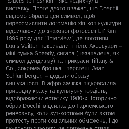
"Slaves to Fashion", яка надихнула
виставку. Проте дехто вважає, що Doechii
свідомо обрала цей символ, щоб
переосмислити логоманію хіп-хоп культури,
відсилаючи до знакової фотосесії Lil’ Kim
1999 року для "Interview", де логотипи
Louis Vuitton покривали її тіло. Аксесуари –
міні-сумка Speedy, сигара (незапалена, як
символ дендизму) та прикраси Tiffany &
Co., зокрема брошка і перстень Jean
Schlumberger, – додали образу
вишуканості. Її афро-зачіска підкреслила
природну красу та культурну гордість,
відображаючи естетику 1980-х. Історично
образ Doechii відсилає до Гарлемського
ренесансу, коли зут-костюми були актом
протесту проти соціальних обмежень, і до
сучасного хіп-хопу, де логоманія стала