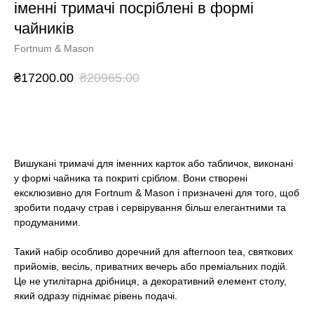
іменні тримачі посріблені в формі
чайників
Fortnum & Mason
₴
17200.00
₴
20965.00
BUY NOW
Вишукані тримачі для іменних карток або табличок, виконані
у формі чайника та покриті сріблом. Вони створені
ексклюзивно для Fortnum & Mason і призначені для того, щоб
зробити подачу страв і сервірування більш елегантними та
продуманими.
Такий набір особливо доречний для afternoon tea, святкових
прийомів, весіль, приватних вечерь або преміальних подій.
Це не утилітарна дрібниця, а декоративний елемент столу,
який одразу піднімає рівень подачі.