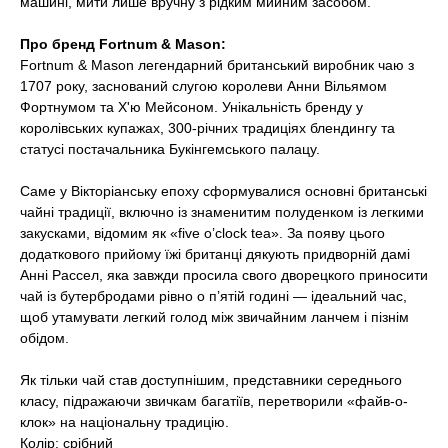
машині, мити лише вручну з рідким мийним засобом.
Про бренд Fortnum & Mason:
Fortnum & Mason легендарний британський виробник чаю з
1707 року, заснований слугою королеви Анни Вільямом
Фортнумом та Х'ю Мейсоном. Унікальність бренду у
королівських купажах, 300-річних традиціях блендингу та
статусі постачальника Букінгемського палацу.
Саме у Вікторіанську епоху сформувалися основні британські
чайні традиції, включно із знаменитим полуденком із легкими
закусками, відомим як «five o’clock tea».
За появу цього
додаткового прийому їжі британці дякують придворній дамі
Анні Рассел, яка завжди просила свого дворецкого приносити
чай із бутербродами рівно о п’ятій годині — ідеальний час,
щоб утамувати легкий голод між звичайним ланчем і пізнім
обідом.
Як тільки чай став доступнішим, представники середнього
класу, підражаючи звичкам багатіїв, перетворили «файв-о-
клок» на національну традицію.
Колір: срібний