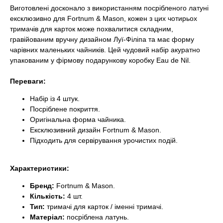
Виготовлені досконало з використанням посрібленого латуні
ексклюзивно для Fortnum & Mason, кожен з цих чотирьох
тримачів для карток може похвалитися складним,
гравійованим вручну дизайном Луї-Філіпа та має форму
чарівних маленьких чайників. Цей чудовий набір акуратно
упакованим у фірмову подарункову коробку Eau de Nil.
Переваги:
Набір із 4 штук.
Посріблене покриття.
Оригінальна форма чайника.
Ексклюзивний дизайн Fortnum & Mason.
Підходить для сервірування урочистих подій.
Характеристики:
Бренд:
Fortnum & Mason.
Кількість:
4 шт.
Тип:
тримачі для карток / іменні тримачі.
Матеріал:
посріблена латунь.