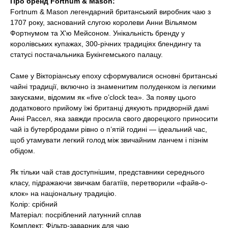
Про бренд Fortnum & Mason:
Fortnum & Mason легендарний британський виробник чаю з
1707 року, заснований слугою королеви Анни Вільямом
Фортнумом та Х'ю Мейсоном. Унікальність бренду у
королівських купажах, 300-річних традиціях блендингу та
статусі постачальника Букінгемського палацу.
Саме у Вікторіанську епоху сформувалися основні британські
чайні традиції, включно із знаменитим полуденком із легкими
закусками, відомим як «five o’clock tea».
За появу цього
додаткового прийому їжі британці дякують придворній дамі
Анні Рассел, яка завжди просила свого дворецкого приносити
чай із бутербродами рівно о п’ятій годині — ідеальний час,
щоб утамувати легкий голод між звичайним ланчем і пізнім
обідом.
Як тільки чай став доступнішим, представники середнього
класу, підражаючи звичкам багатіїв, перетворили «файв-о-
клок» на національну традицію.
Колір: срібний
Матеріал: посріблений латунний сплав
Комплект: Фільтр-заварник для чаю