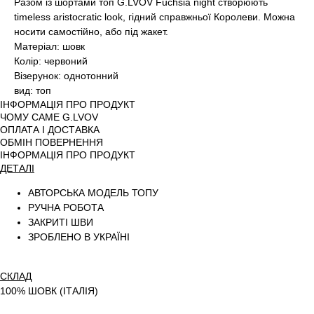
Разом із шортами топ G.LVOV Fuchsia night створюють
timeless aristocratic look, гідний справжньої Королеви. Можна
носити самостійно, або під жакет.
Матеріал: шовк
Колір: червоний
Візерунок: однотонний
вид: топ
ІНФОРМАЦІЯ ПРО ПРОДУКТ
ЧОМУ САМЕ G.LVOV
ОПЛАТА І ДОСТАВКА
ОБМІН ПОВЕРНЕННЯ
ІНФОРМАЦІЯ ПРО ПРОДУКТ
ДЕТАЛІ
АВТОРСЬКА МОДЕЛЬ ТОПУ
РУЧНА РОБОТА
ЗАКРИТІ ШВИ
ЗРОБЛЕНО В УКРАЇНІ
СКЛАД
100% ШОВК (ІТАЛІЯ)