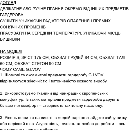
ДОГЛЯД
ДЕЛІКАТНЕ АБО РУЧНЕ ПРАННЯ ОКРЕМО ВІД ІНШИХ ПРЕДМЕТІВ
ГАРДЕРОБА
СУШИТИ УНИКАЮЧИ РАДІАТОРІВ ОПАЛЕННЯ І ПРЯМИХ
СОНЯЧНИХ ПРОМЕНІВ
ПРАСУВАТИ НА СЕРЕДНІЙ ТЕМПЕРАТУРІ, УНИКАЮЧИ МІСЦЬ
ВИШИВКИ
НА МОДЕЛІ
РОЗМІР S, ЗРІСТ 175 СМ, ОБХВАТ ГРУДЕЙ 84 СМ, ОБХВАТ ТАЛІІ
60 СМ, ОБХВАТ СТЕГОН 90 СМ
ЧОМУ САМЕ G.LVOV
1. Шовкові та оксамитові предмети гардеробу G.LVOV
відрізняються жіночністю і витонченістю кожного виробу.
2. Використовуємо тканини від найкращих європейських
мануфактур. Із таких матеріалів предмети гардероба дарують
більше ніж комфорт – створюють тактильну насолоду.
3. Рівень пошиття на висоті: в жодній парі не знайдете зайву нитку
або нерівний шов. Акуратність, точність та любов до роботи – ось
що головне у наших майстрах.