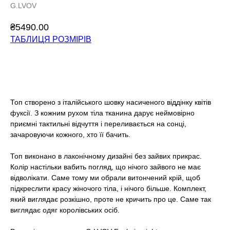
G.LVOV
₴
5490.00
ТАБЛИЦЯ РОЗМІРІВ
Додати у кошик
Топ створено з італійського шовку насиченого віддінку квітів
фуксії. З кожним рухом тіла тканина дарує неймовірно
приємні тактильні відчуття і переливається на сонці,
зачаровуючи кожного, хто її бачить.
Топ виконано в лаконічному дизайні без зайвих прикрас.
Колір настільки вабить погляд, що нічого зайвого не має
відволікати. Саме тому ми обрали витончений крій, щоб
підкреслити красу жіночого тіла, і нічого більше. Комплект,
який виглядає розкішно, проте не кричить про це. Саме так
виглядає одяг королівських осіб.