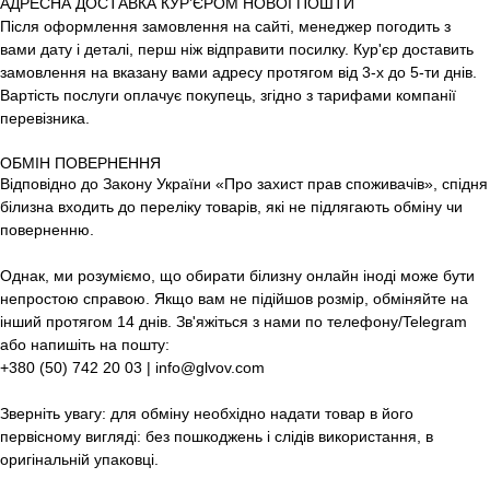
АДРЕСНА ДОСТАВКА КУР’ЄРОМ НОВОЇ ПОШТИ
Після оформлення замовлення на сайті, менеджер погодить з
вами дату і деталі, перш ніж відправити посилку. Кур'єр доставить
замовлення на вказану вами адресу протягом від 3-х до 5-ти днів.
Вартість послуги оплачує покупець, згідно з тарифами компанії
перевізника.
ОБМІН ПОВЕРНЕННЯ
Відповідно до Закону України «Про захист прав споживачів», спідня
білизна входить до переліку товарів, які не підлягають обміну чи
поверненню.
Однак, ми розуміємо, що обирати білизну онлайн іноді може бути
непростою справою. Якщо вам не підійшов розмір, обміняйте на
інший протягом 14 днів. Зв'яжіться з нами по телефону/Telegram
або напишіть на пошту:
+380 (50) 742 20 03 | info@glvov.com
Зверніть увагу: для обміну необхідно надати товар в його
первісному вигляді: без пошкоджень і слідів використання, в
оригінальній упаковці.