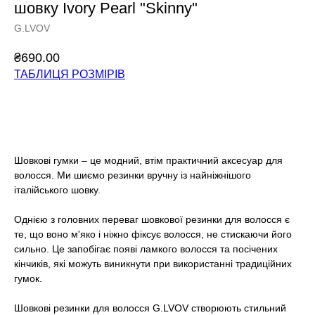
шовку Ivory Pearl "Skinny"
G.LVOV
₴
690.00
ТАБЛИЦЯ РОЗМІРІВ
Додати у кошик
Шовкові гумки – це модний, втім практичний аксесуар для
волосся. Ми шиємо резинки вручну із найніжнішого
італійського шовку.
Однією з головних переваг шовкової резинки для волосся є
те, що воно м'яко і ніжно фіксує волосся, не стискаючи його
сильно. Це запобігає появі ламкого волосся та посічених
кінчиків, які можуть виникнути при використанні традиційних
гумок.
Шовкові резинки для волосся G.LVOV створюють стильний