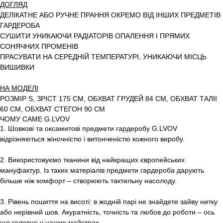
ДОГЛЯД
ДЕЛІКАТНЕ АБО РУЧНЕ ПРАННЯ ОКРЕМО ВІД ІНШИХ ПРЕДМЕТІВ
ГАРДЕРОБА
СУШИТИ УНИКАЮЧИ РАДІАТОРІВ ОПАЛЕННЯ І ПРЯМИХ
СОНЯЧНИХ ПРОМЕНІВ
ПРАСУВАТИ НА СЕРЕДНІЙ ТЕМПЕРАТУРІ, УНИКАЮЧИ МІСЦЬ
ВИШИВКИ
НА МОДЕЛІ
РОЗМІР S, ЗРІСТ 175 СМ, ОБХВАТ ГРУДЕЙ 84 СМ, ОБХВАТ ТАЛІІ
60 СМ, ОБХВАТ СТЕГОН 90 СМ
ЧОМУ САМЕ G.LVOV
1. Шовкові та оксамитові предмети гардеробу G.LVOV
відрізняються жіночністю і витонченістю кожного виробу.
2. Використовуємо тканини від найкращих європейських
мануфактур. Із таких матеріалів предмети гардероба дарують
більше ніж комфорт – створюють тактильну насолоду.
3. Рівень пошиття на висоті: в жодній парі не знайдете зайву нитку
або нерівний шов. Акуратність, точність та любов до роботи – ось
що головне у наших майстрах.