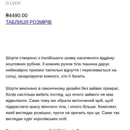
G.LVOV
₴
4490.00
ТАБЛИЦЯ РОЗМІРІВ
Додати у кошик
Шорти створено з італійського шовку насиченого віддінку
коштовних рубінів. З кожним рухом тіла тканина дарує
неймовірно приємні тактильні відчуття і переливається на
сонці, зачаровуючи кожного, хто її бачить.
Шорти виконано в лаконічному дизайні без зайвих прикрас.
Колір настільки вабить погляд, що нічого зайвого не має
відволікати. Саме тому ми обрали витончений крій, щоб
підкреслити красу жіночого тіла, і нічого більше. Комплект,
який виглядає розкішно, проте не кричить про це. Саме так
виглядає одяг королівських осіб.