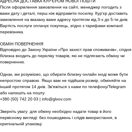
АДРЕСНА ДОСТАВКА КУР’ЄРОМ НОВОЇ ПОШТИ
Після оформлення замовлення на сайті, менеджер погодить з
вами дату і деталі, перш ніж відправити посилку. Кур'єр доставить
замовлення на вказану вами адресу протягом від 3-х до 5-ти днів.
Вартість послуги оплачує покупець, згідно з тарифами компанії
перевізника.
ОБМІН ПОВЕРНЕННЯ
Відповідно до Закону України «Про захист прав споживачів», спідня
білизна входить до переліку товарів, які не підлягають обміну чи
поверненню.
Однак, ми розуміємо, що обирати білизну онлайн іноді може бути
непростою справою. Якщо вам не підійшов розмір, обміняйте на
інший протягом 14 днів. Зв'яжіться з нами по телефону/Telegram
або напишіть на пошту:
+380 (50) 742 20 03 | info@glvov.com
Зверніть увагу: для обміну необхідно надати товар в його
первісному вигляді: без пошкоджень і слідів використання, в
оригінальній упаковці.