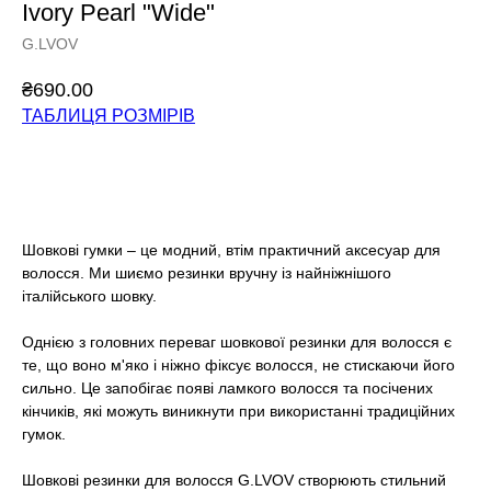
Ivory Pearl "Wide"
G.LVOV
₴
690.00
ТАБЛИЦЯ РОЗМІРІВ
Додати у кошик
Шовкові гумки – це модний, втім практичний аксесуар для
волосся. Ми шиємо резинки вручну із найніжнішого
італійського шовку.
Однією з головних переваг шовкової резинки для волосся є
те, що воно м'яко і ніжно фіксує волосся, не стискаючи його
сильно. Це запобігає появі ламкого волосся та посічених
кінчиків, які можуть виникнути при використанні традиційних
гумок.
Шовкові резинки для волосся G.LVOV створюють стильний