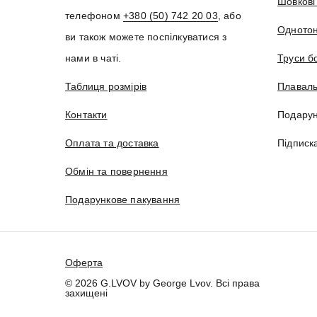
Шовкові
телефоном
+380 (50) 742 20 03
, або
Однотон
ви також можете поспілкуватися з
нами в чаті.
Труси б
Таблиця розмірів
Плаваль
Контакти
Подарун
Оплата та доставка
Підписк
Обмін та повернення
Подарункове пакування
Оферта
© 2026 G.LVOV by George Lvov. Всі права
захищені