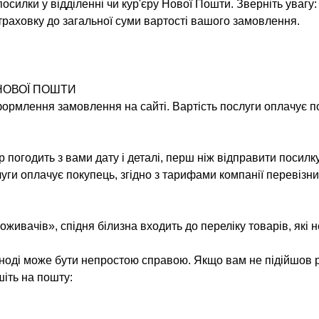
силки у відділенні чи кур'єру Нової Пошти. Зверніть увагу:
раховку до загальної суми вартості вашого замовлення.
НОВОЇ ПОШТИ
оформлення замовлення на сайті. Вартість послуги оплачує п
погодить з вами дату і деталі, перш ніж відправити посилк
слуги оплачує покупець, згідно з тарифами компанії перевізни
оживачів», спідня білизна входить до переліку товарів, які 
іноді може бути непростою справою. Якщо вам не підійшов р
шіть на пошту: