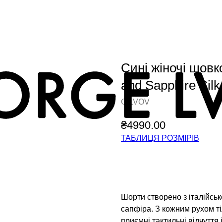
Сині жіночі шовк
and Sapphire Silk
G.LVOV
₴
4990.00
ТАБЛИЦЯ РОЗМІРІВ
Додати у кошик
Шорти створено з італійськ
сапфіра. З кожним рухом т
приємні тактильні відчуття 