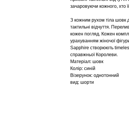
зачаровуючи кожного, хто її
З кожним рухом тіла шовк д
тактильні відчуття. Перели
кожен погляд. Кожен компл
урахуванням жіночої фігур
Sapphire створюють timeless 
справжньої Королеви.
Матеріал: шовк
Колір: синій
Візерунок: однотонний
вид: шорти