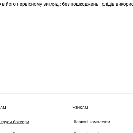
 в його первісному вигляді: без пошкоджень і слідів викорис
КАМ
ЖІНКАМ
і труси боксери
Шовкові комплекти