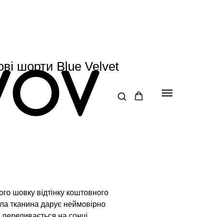
ові шорти Blue Velvet
ого шовку відтінку коштовного
іла тканина дарує неймовірно
і переливається на сонці,