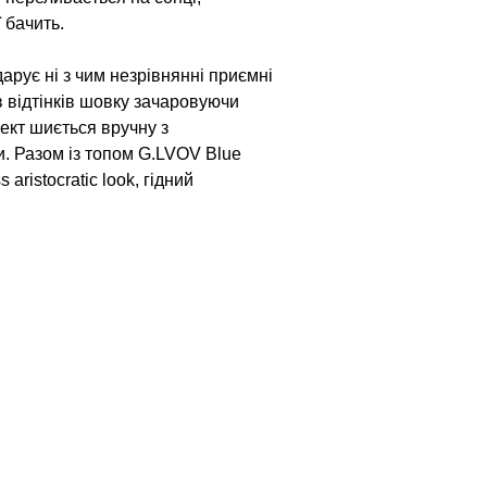
 бачить.
арує ні з чим незрівнянні приємні
в відтінків шовку зачаровуючи
ект шиється вручну з
и. Разом із топом G.LVOV Blue
aristocratic look, гідний