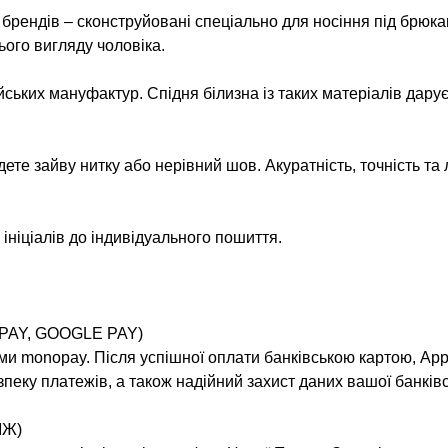
х брендів – сконструйовані спеціально для носіння під брю
ього вигляду чоловіка.
ських мануфактур. Спідня білизна із таких матеріалів дару
йдете зайву нитку або нерівний шов. Акуратність, точність т
ініціалів до індивідуального пошиття.
PAY, GOOGLE PAY)
ми monopay. Після успішної оплати банківською картою, Appl
пеку платежів, а також надійний захист даних вашої банківс
ІЖ)