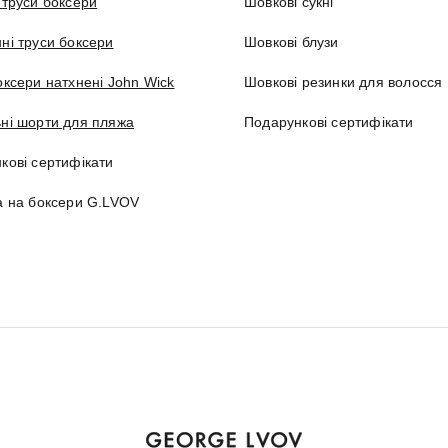
 труси боксери
Шовкові сукні
ні труси боксери
Шовкові блузи
оксери натхнені John Wick
Шовкові резинки для волосся
ні шорти для пляжа
Подарункові сертифікати
кові сертифікати
а на боксери G.LVOV