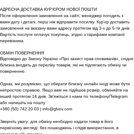
АДРЕСНА ДОСТАВКА КУР’ЄРОМ НОВОЇ ПОШТИ
Після оформлення замовлення на сайті, менеджер погодить з
вами дату і деталі, перш ніж відправити посилку. Кур'єр доставить
замовлення на вказану вами адресу протягом від 3-х до 5-ти днів.
Вартість послуги оплачує покупець, згідно з тарифами компанії
перевізника.
ОБМІН ПОВЕРНЕННЯ
Відповідно до Закону України «Про захист прав споживачів», спідня
білизна входить до переліку товарів, які не підлягають обміну чи
поверненню.
Однак, ми розуміємо, що обирати білизну онлайн іноді може бути
непростою справою. Якщо вам не підійшов розмір, обміняйте на
інший протягом 14 днів. Зв'яжіться з нами по телефону/Telegram
або напишіть на пошту:
+380 (50) 742 20 03 | info@glvov.com
Зверніть увагу: для обміну необхідно надати товар в його
первісному вигляді: без пошкоджень і слідів використання, в