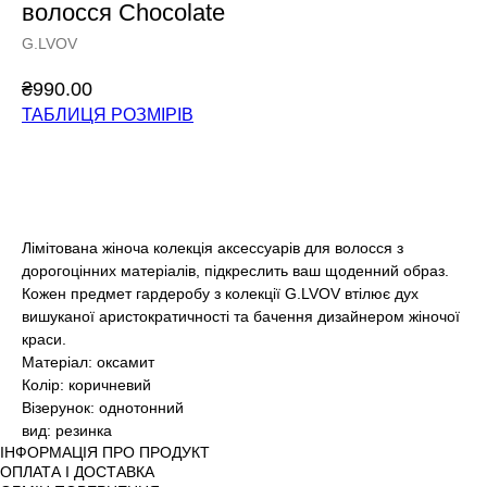
волосся Chocolate
G.LVOV
₴
990.00
ТАБЛИЦЯ РОЗМІРІВ
Додати у кошик
Лімітована жіноча колекція аксессуарів для волосся з
дорогоцінних матеріалів, підкреслить ваш щоденний образ.
Кожен предмет гардеробу з колекції G.LVOV втілює дух
вишуканої аристократичності та бачення дизайнером жіночої
краси.
Матеріал: оксамит
Колір: коричневий
Візерунок: однотонний
вид: резинка
ІНФОРМАЦІЯ ПРО ПРОДУКТ
ОПЛАТА І ДОСТАВКА