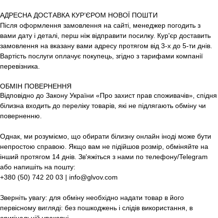
АДРЕСНА ДОСТАВКА КУР’ЄРОМ НОВОЇ ПОШТИ
Після оформлення замовлення на сайті, менеджер погодить з
вами дату і деталі, перш ніж відправити посилку. Кур'єр доставить
замовлення на вказану вами адресу протягом від 3-х до 5-ти днів.
Вартість послуги оплачує покупець, згідно з тарифами компанії
перевізника.
ОБМІН ПОВЕРНЕННЯ
Відповідно до Закону України «Про захист прав споживачів», спідня
білизна входить до переліку товарів, які не підлягають обміну чи
поверненню.
Однак, ми розуміємо, що обирати білизну онлайн іноді може бути
непростою справою. Якщо вам не підійшов розмір, обміняйте на
інший протягом 14 днів. Зв'яжіться з нами по телефону/Telegram
або напишіть на пошту:
+380 (50) 742 20 03 | info@glvov.com
Зверніть увагу: для обміну необхідно надати товар в його
первісному вигляді: без пошкоджень і слідів використання, в