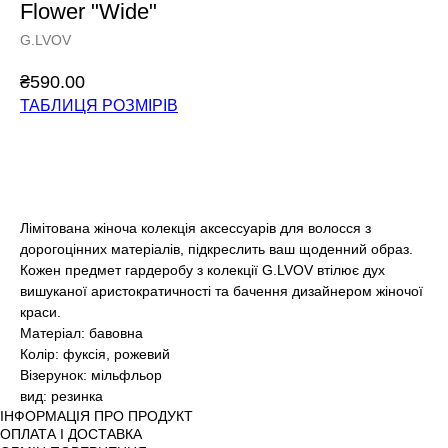
Flower "Wide"
G.LVOV
₴
590.00
ТАБЛИЦЯ РОЗМІРІВ
Додати у кошик
Лімітована жіноча колекція аксессуарів для волосся з
дорогоцінних матеріалів, підкреслить ваш щоденний образ.
Кожен предмет гардеробу з колекції G.LVOV втілює дух
вишуканої аристократичності та бачення дизайнером жіночої
краси.
Матеріал: бавовна
Колір: фуксія, рожевий
Візерунок: мільфльор
вид: резинка
ІНФОРМАЦІЯ ПРО ПРОДУКТ
ОПЛАТА І ДОСТАВКА